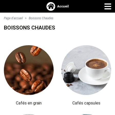
Accueil
Page d'accueil
Boissons Chaudes
S'identifier >
BOISSONS CHAUDES
Accueil
Accessoires
Boissons chaudes
Epicerie
Cafés en grain
Cafés capsules