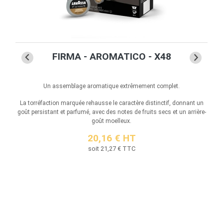
FIRMA - AROMATICO - X48
 pour
Un assemblage aromatique extrêmement complet.
Dens
La torréfaction marquée rehausse le caractère distinctif, donnant un
lat au
goût persistant et parfumé, avec des notes de fruits secs et un arrière-
S
goût moelleux.
20,16 € HT
soit 21,27 € TTC