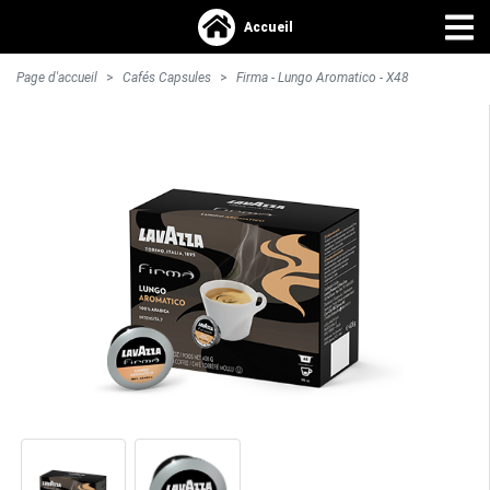
Accueil
Page d'accueil
Cafés Capsules
Firma - Lungo Aromatico - X48
S'identifier >
Accueil
Accessoires
Boissons chaudes
Epicerie