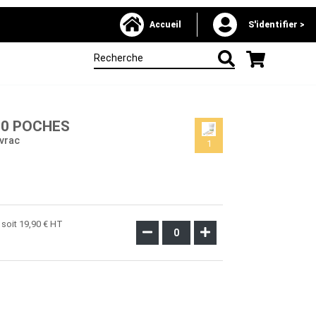
Accueil
S'identifier >
10 POCHES
vrac
1
soit 19,90 € HT