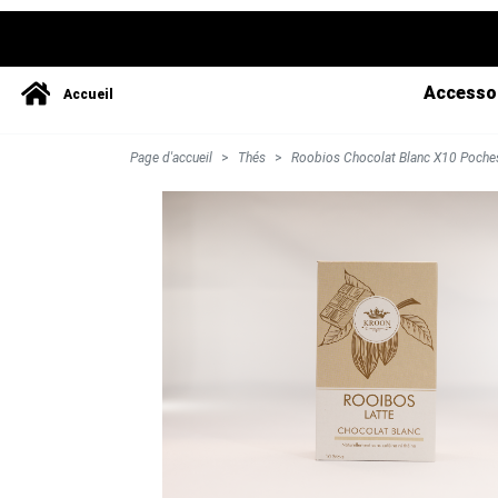
Accesso
Accueil
Page d'accueil
Thés
Roobios Chocolat Blanc X10 Poche