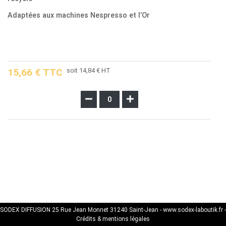
Adaptées aux machines Nespresso et l’Or
15,66 € TTC
soit 14,84 € HT
SODEX DIFFUSION 25 Rue Jean Monnet 31240 Saint-Jean -
www.sodex-laboutik.fr
-
Crédits & mentions légales