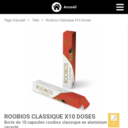
Accueil
Page d'accueil
Thés
Roobios Classique X10 Doses
S'identifier >
Accueil
Accessoires
Boissons chaudes
Epicerie
ROOBIOS CLASSIQUE X10 DOSES
Boite de 10 capsules rooibos classique en aluminium
1
recyclé